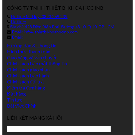
CÔNG TY TNHH THIẾT BỊ KHOA HỌC INB
Hotline Mr Huy: 0823.269.239
Hotline:
Địa chỉ: 428 Điện Biên Phủ, Đường số 10, Q.10, TP.HCM
Email: info@thietbikhoahocinb.com
Email:
Hướng dẫn & Thông tin
Hình thức thanh toán
Giao hàng và vận chuyển
Chính sách bảo mật thông tin
Chính sách giao nhận
Chính sách bảo hành
Chính sách đổi trả
Kiểm tra đơn hàng
Đặt hàng
Tin tức
Bài Viết Chính
LIÊN KẾT MẠNG XÃ HỘI