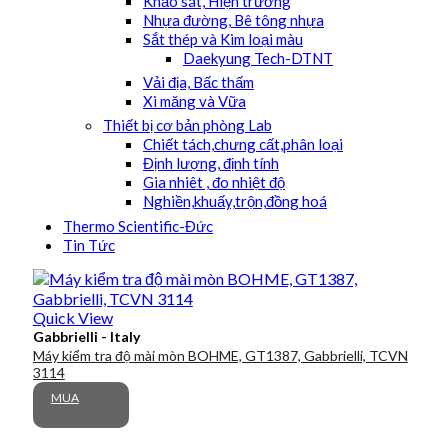
Khảo sát, Hiện trường
Nhựa đường, Bê tông nhựa
Sắt thép và Kim loại màu
Daekyung Tech-DTNT
Vải địa, Bấc thấm
Xi măng và Vữa
Thiết bị cơ bản phòng Lab
Chiết tách,chưng cất,phân loại
Định lượng, định tính
Gia nhiêt , đo nhiệt độ
Nghiền,khuấy,trộn,đồng hoá
Thermo Scientific-Đức
Tin Tức
Quick View
Gabbrielli - Italy
Máy kiểm tra độ mài mòn BOHME, GT1387, Gabbrielli, TCVN
3114
MUA