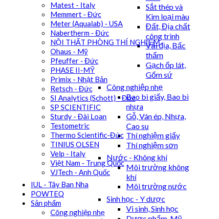
Matest - Italy
Sắt thép và
Memmert - Đức
Kim loại màu
Meter (Aqualab) - USA
Đất, Địa chất
Nabertherm - Đức
công trình
NỘI THẤT PHÒNG THÍ NGHIỆM
Vải địa, Bấc
Ohaus - Mỹ
thấm
Pfeuffer - Đức
Gạch ốp lát,
PHASE II-MỸ
Gốm sứ
Primix - Nhật Bản
Công nghiệp nhẹ
Retsch - Đức
Bao bì giấy, Bao bì
SI Analytics (Schott) - Đức
nhựa
SP SCIENTIFIC
Gỗ, Ván ép, Nhựa,
Sturdy - Đài Loan
Cao su
Testometric
Thí nghiệm giấy
Thermo Scientific-Đức
TINIUS OLSEN
Thí nghiệm sơn
Velp - Italy
Nước - Không khí
Việt Nam - Trung Quốc
Môi trường không
VJTech - Anh Quốc
khí
IUL - Tây Ban Nha
Môi trường nước
POWTEQ
Sinh học - Y dược
Sản phẩm
Vi sinh, Sinh học
Công nghiệp nhẹ
Dược phẩm, Mỹ