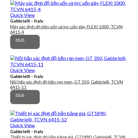
Quick View
Gabbrielli - Italy
Máy xác định độ bền uốn và lực uốn gãy, FLEXI 1000, TCVN
6415-4
MUA
Quick View
Gabbrielli - Italy
Nồi hấp xác định độ bền rạn men, GT 350, Gabbrielli, TCVN
6415-11
MUA
Quick View
Gabbrielli - Italy
Thiết bị xác định độ bền băng giá, GT1890, Gabbrielli, TCVN