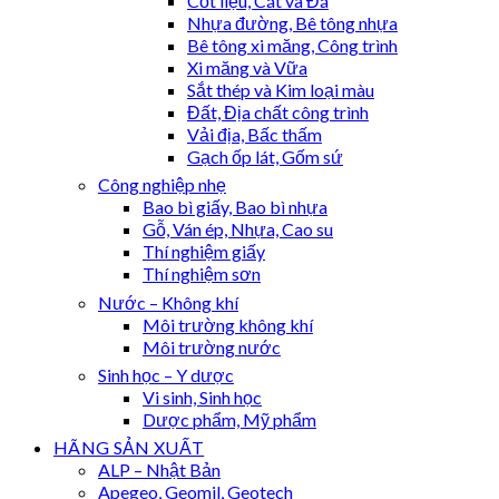
Cốt liệu, Cát và Đá
Nhựa đường, Bê tông nhựa
Bê tông xi măng, Công trình
Xi măng và Vữa
Sắt thép và Kim loại màu
Đất, Địa chất công trình
Vải địa, Bấc thấm
Gạch ốp lát, Gốm sứ
Công nghiệp nhẹ
Bao bì giấy, Bao bì nhựa
Gỗ, Ván ép, Nhựa, Cao su
Thí nghiệm giấy
Thí nghiệm sơn
Nước – Không khí
Môi trường không khí
Môi trường nước
Sinh học – Y dược
Vi sinh, Sinh học
Dược phẩm, Mỹ phẩm
HÃNG SẢN XUẤT
ALP – Nhật Bản
Apegeo, Geomil, Geotech