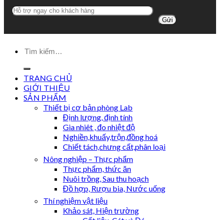
TRANG CHỦ
GIỚI THIỆU
SẢN PHẨM
Thiết bị cơ bản phòng Lab
Định lượng, định tính
Gia nhiêt , đo nhiệt độ
Nghiền,khuấy,trộn,đồng hoá
Chiết tách,chưng cất,phân loại
Nông nghiệp – Thực phẩm
Thực phẩm, thức ăn
Nuôi trồng, Sau thu hoạch
Đồ hợp, Rượu bia, Nước uống
Thí nghiệm vật liệu
Khảo sát, Hiện trường