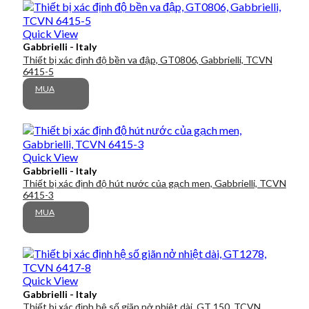
Quick View
Gabbrielli - Italy
Thiết bị xác định độ bền va đập, GT0806, Gabbrielli, TCVN
6415-5
MUA
Quick View
Gabbrielli - Italy
Thiết bị xác định độ hút nước của gạch men, Gabbrielli, TCVN
6415-3
MUA
Quick View
Gabbrielli - Italy
Thiết bị xác định hệ số giãn nở nhiệt dài, GT 150, TCVN