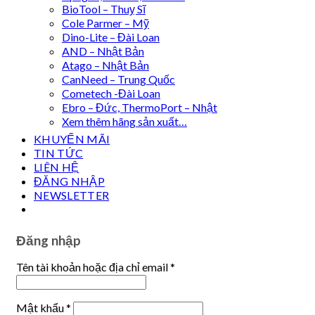
BioTool – Thuỵ Sĩ
Cole Parmer – Mỹ
Dino-Lite – Đài Loan
AND – Nhật Bản
Atago – Nhật Bản
CanNeed – Trung Quốc
Cometech -Đài Loan
Ebro – Đức, ThermoPort – Nhật
Xem thêm hãng sản xuất…
KHUYẾN MÃI
TIN TỨC
LIÊN HỆ
ĐĂNG NHẬP
NEWSLETTER
Đăng nhập
Tên tài khoản hoặc địa chỉ email
*
Mật khẩu
*